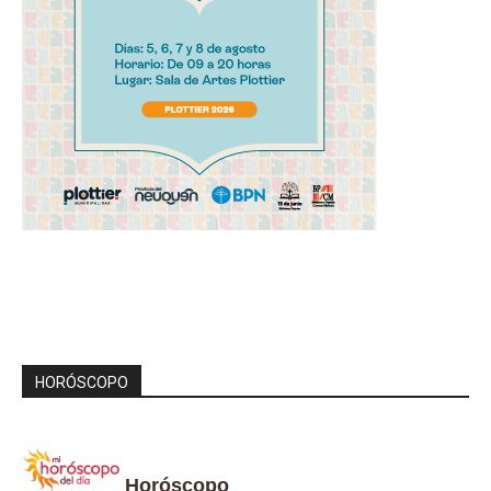
HORÓSCOPO
Horóscopo