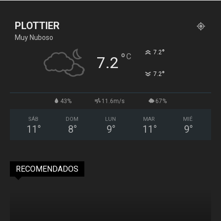
PLOTTIER
Muy Nuboso
°
7.2
°
C
7.2
°
7.2
43%
11.6m/s
67%
SÁB
DOM
LUN
MAR
MIÉ
11
°
8
°
9
°
11
°
9
°
RECOMENDADOS