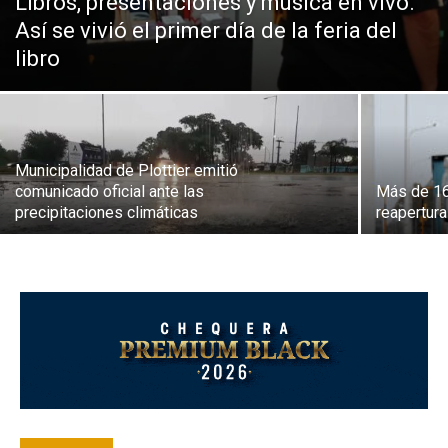
Libros, presentaciones y música en vivo.
Así se vivió el primer día de la feria del
libro
Municipalidad de Plottier emitió
comunicado oficial ante las
Más de 16
precipitaciones climáticas
reapertur