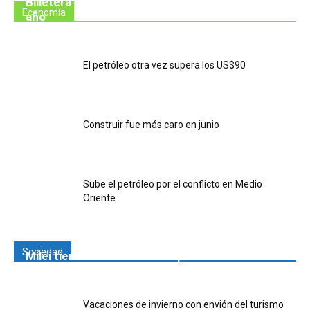
Billetera flaca: la morosidad se triplicó en un
Economía
año
El petróleo otra vez supera los US$90
Construir fue más caro en junio
Sube el petróleo por el conflicto en Medio
Oriente
Sociedad
Milei tiene candidato a vice para las elecciones
Vacaciones de invierno con envión del turismo