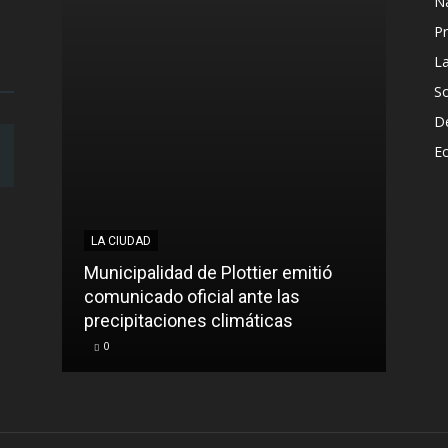
N
Pr
L
S
D
E
LA CIUDAD
LA C
Municipalidad de Plottier emitió
Más 
comunicado oficial ante las
Senil
precipitaciones climáticas
Hac
0
0