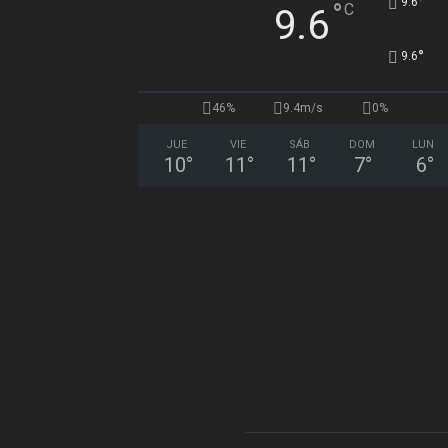
°
9.6
°
C
9.6
°
9.6
46%
9.4m/s
0%
JUE
VIE
SÁB
DOM
LUN
10
°
11
°
11
°
7
°
6
°