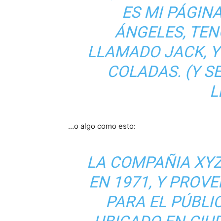
ES MI PÁGINA
ÁNGELES, TE
LLAMADO JACK, Y
COLADAS. (Y S
L
…o algo como esto:
LA COMPAÑIA XY
EN 1971, Y PROV
PARA EL PÚBLI