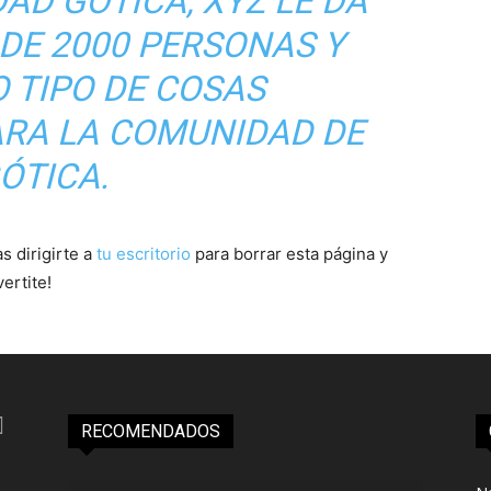
AD GÓTICA, XYZ LE DA
DE 2000 PERSONAS Y
 TIPO DE COSAS
RA LA COMUNIDAD DE
ÓTICA.
 dirigirte a
tu escritorio
para borrar esta página y
ertite!
RECOMENDADOS