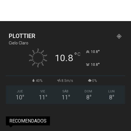
PLOTTIER
Cielo Claro
°
10.8
°
C
10.8
°
10.8
40%
8.5m/s
0%
JUE
VIE
SÁB
DOM
LUN
10
°
11
°
11
°
8
°
8
°
RECOMENDADOS