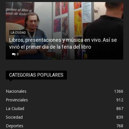
LA CIUDAD
Libros, presentaciones y música en vivo. Así se
vivió el primer día de la feria del libro
o
0
CATEGORIAS POPULARES
Nacionales
1366
Provinciales
912
La Ciudad
867
Sociedad
839
Deportes
768