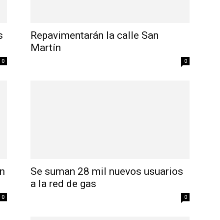
s
Repavimentarán la calle San
Martín
0
0
ón
Se suman 28 mil nuevos usuarios
a la red de gas
0
0