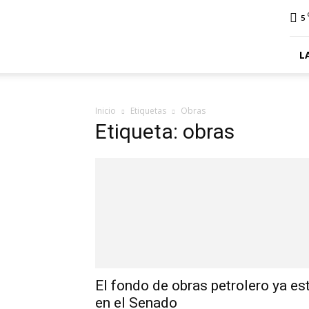
ElDigitalPlottier
5
L
Inicio
Etiquetas
Obras
Etiqueta: obras
El fondo de obras petrolero ya es
en el Senado