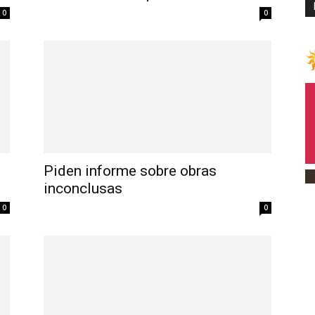
0
0
Piden informe sobre obras
inconclusas
0
0