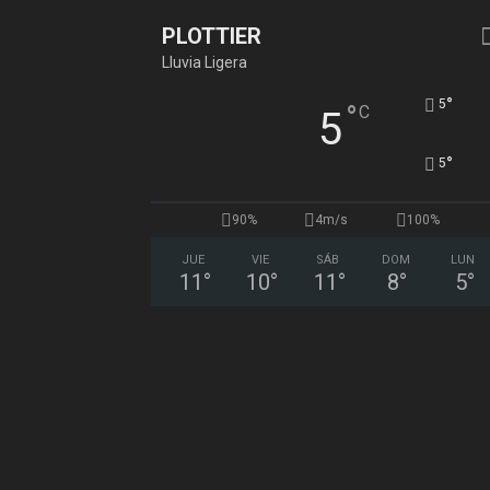
PLOTTIER
Lluvia Ligera
°
5
°
C
5
°
5
90%
4m/s
100%
JUE
VIE
SÁB
DOM
LUN
11
°
10
°
11
°
8
°
5
°