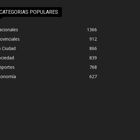
CATEGORIAS POPULARES
acionales
1366
ovinciales
912
a Ciudad
866
ociedad
839
eportes
768
conomía
627