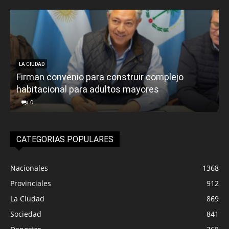
LA CIUDAD
Firman convenio para construir complejo
habitacional para adultos mayores
P
0
CATEGORIAS POPULARES
Nacionales
1368
Provinciales
912
La Ciudad
869
Sociedad
841