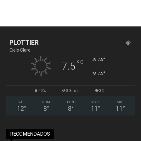
PLOTTIER
Cielo Claro
°
7.5
°
C
7.5
°
7.5
40%
8.8m/s
3%
SÁB
DOM
LUN
MAR
MIÉ
12
°
8
°
8
°
11
°
11
°
RECOMENDADOS