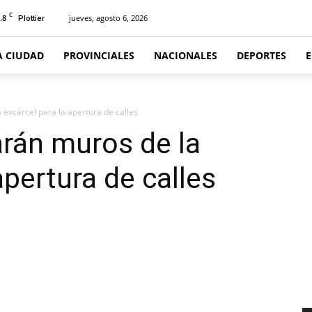
C
.8
jueves, agosto 6, 2026
Plottier
A CIUDAD
PROVINCIALES
NACIONALES
DEPORTES
excárcel para la apertura de calles
rán muros de la
apertura de calles