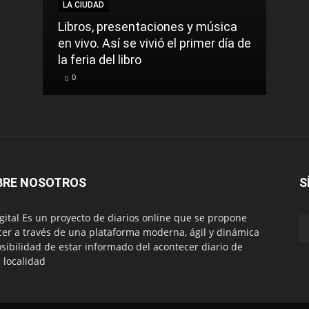
LA CIUDAD
LA C
Libros, presentaciones y música
Munic
en vivo. Así se vivió el primer día de
comu
la feria del libro
prec
0
0
BRE NOSOTROS
S
igital Es un proyecto de diarios online que se propone
cer a través de una plataforma moderna, ágil y dinámica
osibilidad de estar informado del acontecer diario de
 localidad