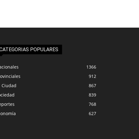
CATEGORIAS POPULARES
acionales
1366
ovinciales
912
a Ciudad
867
ociedad
839
eportes
768
conomía
627