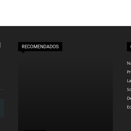
RECOMENDADOS
N
Pr
L
S
D
E