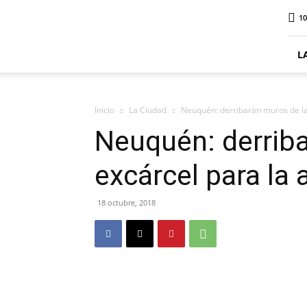
ElDigitalPlottier
10
L
Inicio
La Ciudad
Neuquén: derribarán muros de la 
Neuquén: derriba
excárcel para la 
18 octubre, 2018