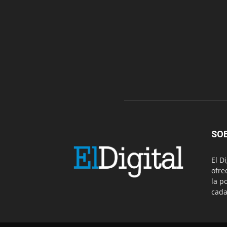
SO
El D
ofre
la p
cada