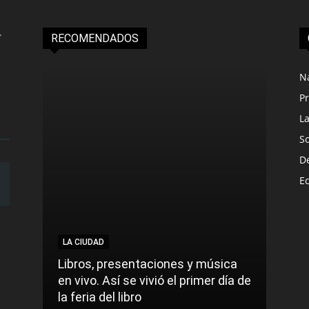
RECOMENDADOS
N
Pr
L
S
D
E
LA CIUDAD
LA C
Libros, presentaciones y música
Munic
en vivo. Así se vivió el primer día de
comu
la feria del libro
prec