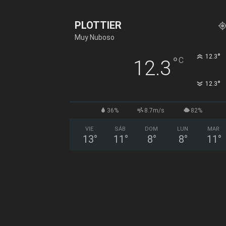
PLOTTIER
Muy Nuboso
°
12.3
°
C
12.3
°
12.3
36%
8.7m/s
82%
VIE
SÁB
DOM
LUN
MAR
13
°
11
°
8
°
8
°
11
°