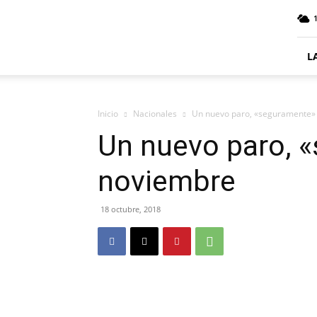
ElDigitalPlottier
L
Inicio
Nacionales
Un nuevo paro, «seguramente»
Un nuevo paro, 
noviembre
18 octubre, 2018