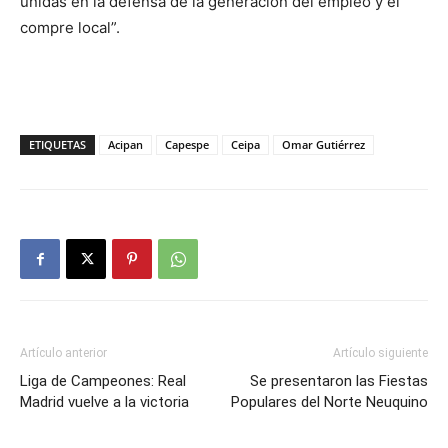
unidas en la defensa de la generación del empleo y el
compre local”.
ETIQUETAS
Acipan
Capespe
Ceipa
Omar Gutiérrez
Artículo anterior
Artículo siguiente
Liga de Campeones: Real
Se presentaron las Fiestas
Madrid vuelve a la victoria
Populares del Norte Neuquino