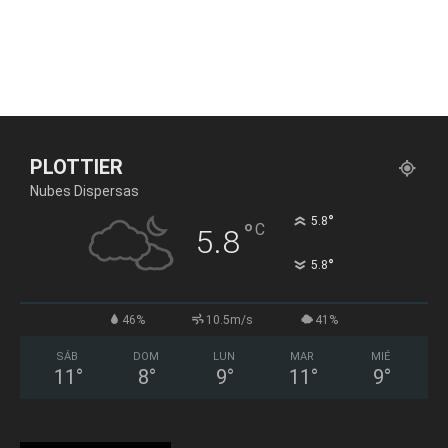
PLOTTIER
Nubes Dispersas
°
5.8
°
C
5.8
°
5.8
46%
10.5m/s
41%
SÁB
DOM
LUN
MAR
MIÉ
11
°
8
°
9
°
11
°
9
°