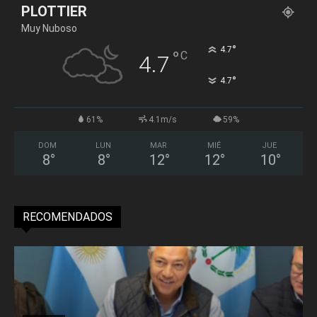
PLOTTIER
Muy Nuboso
°
4.7
°
C
4.7
°
4.7
61%
4.1m/s
59%
DOM
LUN
MAR
MIÉ
JUE
8
°
8
°
12
°
12
°
10
°
RECOMENDADOS