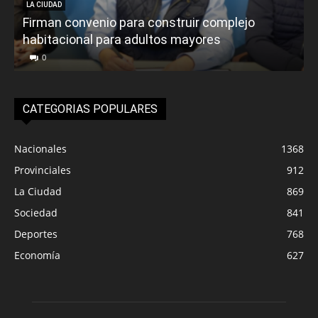
LA CIUDAD
Firman convenio para construir complejo
habitacional para adultos mayores
P
0
CATEGORIAS POPULARES
Nacionales
1368
Provinciales
912
La Ciudad
869
Sociedad
841
Deportes
768
Economía
627