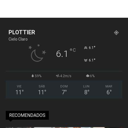
PLOTTIER
Cielo Claro
°
6.1
°
C
6.1
°
6.1
59%
4.2m/s
6%
VIE
SÁB
DOM
LUN
MAR
11
°
11
°
7
°
8
°
6
°
RECOMENDADOS