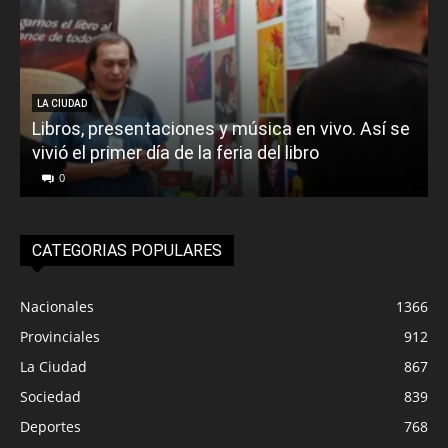
LA CIUDAD
Libros, presentaciones y música en vivo. Así se
vivió el primer día de la feria del libro
o
0
CATEGORIAS POPULARES
Nacionales
1366
Provinciales
912
La Ciudad
867
Sociedad
839
Deportes
768