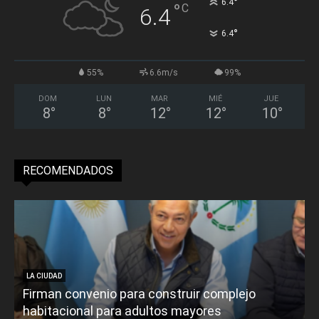
°
6.4
°
C
6.4
°
6.4
55%
6.6m/s
99%
DOM
LUN
MAR
MIÉ
JUE
8
°
8
°
12
°
12
°
10
°
RECOMENDADOS
LA CIUDAD
Firman convenio para construir complejo
habitacional para adultos mayores
P