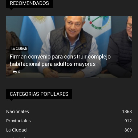
RECOMENDADOS
LA CIUDAD
Firman convenio para construir complejo
habitacional para adultos mayores
P
0
CATEGORIAS POPULARES
Nacionales
1368
Provinciales
912
La Ciudad
869