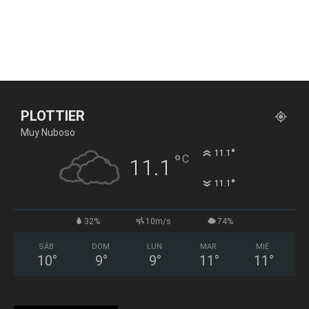
PLOTTIER
Muy Nuboso
°
11.1
°
C
11.1
°
11.1
32%
10m/s
74%
SÁB
DOM
LUN
MAR
MIÉ
10
°
9
°
9
°
11
°
11
°