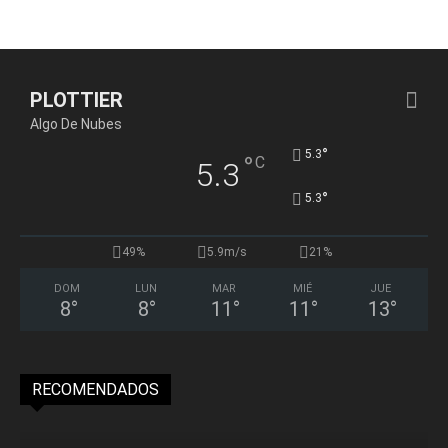
PLOTTIER
Algo De Nubes
°
5.3
°
C
5.3
°
5.3
49%
5.9m/s
21%
DOM
LUN
MAR
MIÉ
JUE
8
°
8
°
11
°
11
°
13
°
RECOMENDADOS