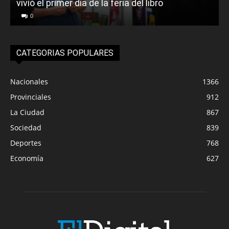
vivió el primer día de la feria del libro
o
0
CATEGORIAS POPULARES
Nacionales
1366
Provinciales
912
La Ciudad
867
Sociedad
839
Deportes
768
Economía
627