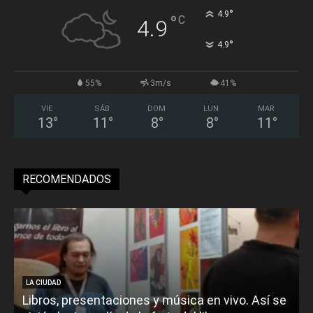
°
4.9
°
C
4.9
°
4.9
55%
3m/s
41%
VIE
SÁB
DOM
LUN
MAR
13
°
11
°
8
°
8
°
11
°
RECOMENDADOS
LA CIUDAD
Libros, presentaciones y música en vivo. Así se