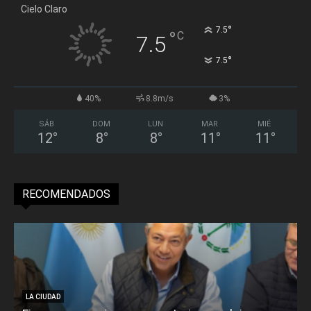
Cielo Claro
°
7.5
°
C
7.5
°
7.5
40%
8.8m/s
3%
SÁB
DOM
LUN
MAR
MIÉ
12
°
8
°
8
°
11
°
11
°
RECOMENDADOS
LA CIUDAD