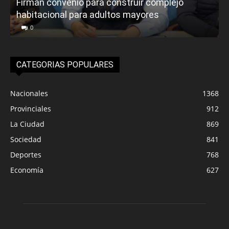
Firman convenio para construir complejo
habitacional para adultos mayores
P
0
CATEGORIAS POPULARES
Nacionales
1368
Provinciales
912
La Ciudad
869
Sociedad
841
Deportes
768
Economía
627