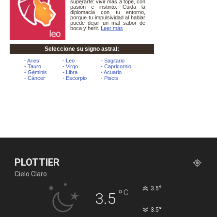
PLOTTIER
Cielo Claro
°
3.5
°
C
3.5
°
3.5