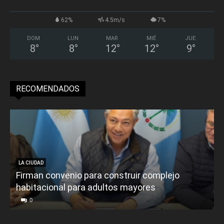
62%
4.5m/s
7%
DOM
LUN
MAR
MIÉ
JUE
8
°
8
°
12
°
12
°
9
°
RECOMENDADOS
LA CIUDAD
Firman convenio para construir complejo
habitacional para adultos mayores
P
0