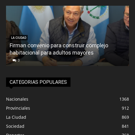
LA CIUDAD
Firman convenio para construir complejo
habitacional para adultos mayores
P
0
CATEGORIAS POPULARES
Nacionales
1368
Provinciales
912
La Ciudad
869
Sociedad
841