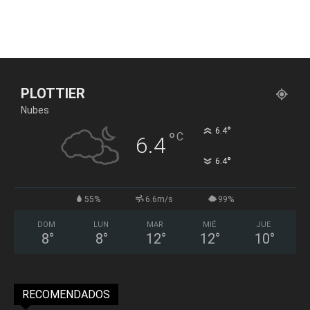
PLOTTIER
Nubes
°
6.4
°
C
6.4
°
6.4
55%
6.6m/s
99%
DOM
LUN
MAR
MIÉ
JUE
8
°
8
°
12
°
12
°
10
°
RECOMENDADOS