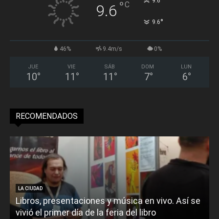
°
9.6
°
C
9.6
°
9.6
46%
9.4m/s
0%
JUE
VIE
SÁB
DOM
LUN
10
°
11
°
11
°
7
°
6
°
RECOMENDADOS
LA CIUDAD
Libros, presentaciones y música en vivo. Así se
vivió el primer día de la feria del libro
o