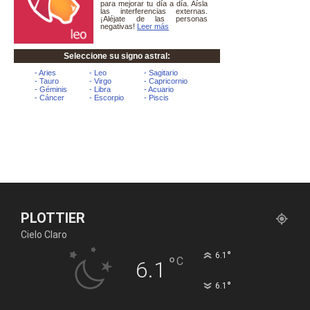
PLOTTIER
Cielo Claro
°
6.1
°
C
6.1
°
6.1