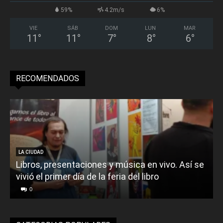
59%
4.2m/s
6%
VIE
SÁB
DOM
LUN
MAR
11
°
11
°
7
°
8
°
6
°
RECOMENDADOS
LA CIUDAD
Libros, presentaciones y música en vivo. Así se
vivió el primer día de la feria del libro
o
0