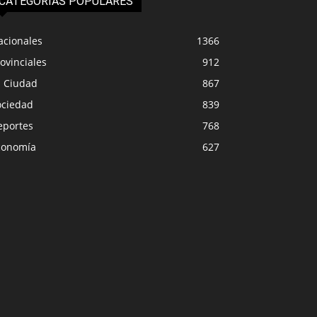
CATEGORIAS POPULARES
acionales
1366
ovinciales
912
a Ciudad
867
ociedad
839
eportes
768
conomía
627