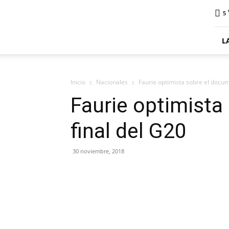
ElDigitalPlottier
5
L
Inicio
Nacionales
Faurie optimista sobre el docum
Faurie optimista
final del G20
30 noviembre, 2018