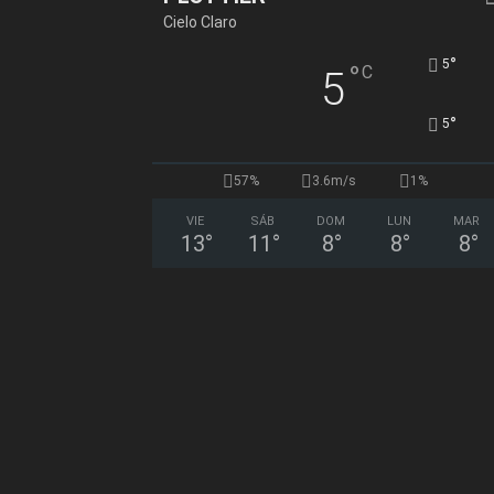
Cielo Claro
°
5
°
C
5
°
5
57%
3.6m/s
1%
VIE
SÁB
DOM
LUN
MAR
13
°
11
°
8
°
8
°
8
°