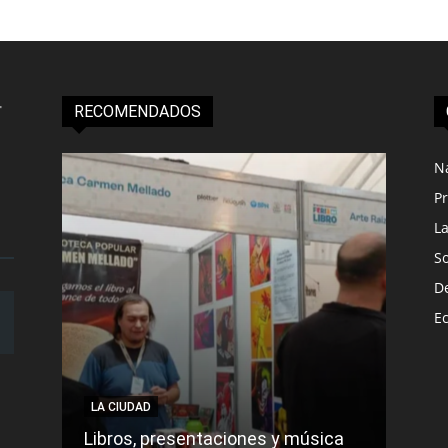
RECOMENDADOS
N
Pr
L
S
D
E
LA CIUDAD
LA C
Libros, presentaciones y música
Munic