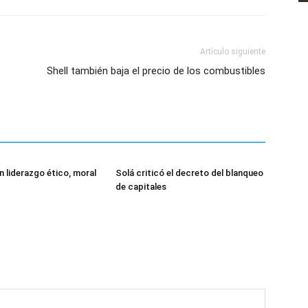
Artículo siguiente
s
Shell también baja el precio de los combustibles
n liderazgo ético, moral
Solá criticó el decreto del blanqueo
de capitales