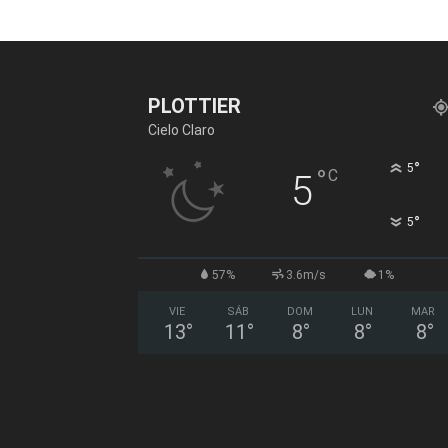
PLOTTIER
Cielo Claro
°
5
°
C
5
°
5
57%
3.6m/s
1%
VIE
SÁB
DOM
LUN
MAR
13
°
11
°
8
°
8
°
8
°