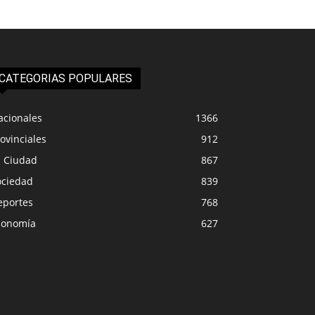
CATEGORIAS POPULARES
acionales
1366
ovinciales
912
a Ciudad
867
ociedad
839
eportes
768
conomía
627
IUDAD
LA CIUDAD
ipalidad de Plottier emitió
Más de 16 camiones