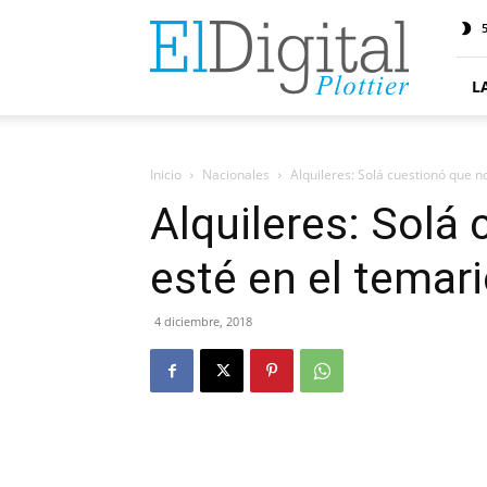
ElDigitalPlottier
L
Inicio
Nacionales
Alquileres: Solá cuestionó que n
Alquileres: Solá
esté en el temari
4 diciembre, 2018