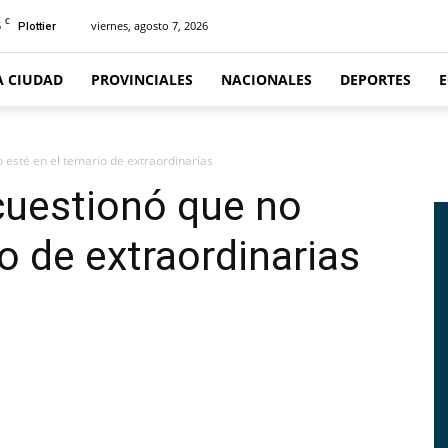
C
5
viernes, agosto 7, 2026
Plottier
A CIUDAD
PROVINCIALES
NACIONALES
DEPORTES
o esté en el temario de extraordinarias
 cuestionó que no
o de extraordinarias