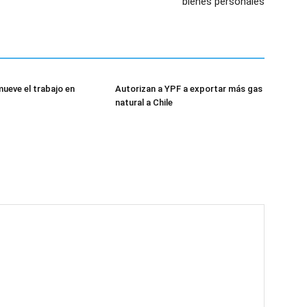
bienes personales
mueve el trabajo en
Autorizan a YPF a exportar más gas
natural a Chile