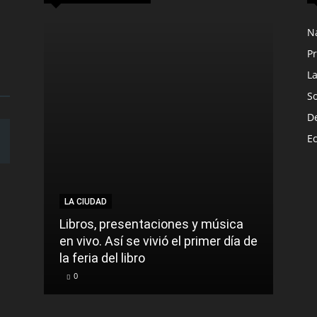
N
Pr
L
S
D
E
LA CIUDAD
LA C
Libros, presentaciones y música
Munic
en vivo. Así se vivió el primer día de
comu
la feria del libro
prec
0
0