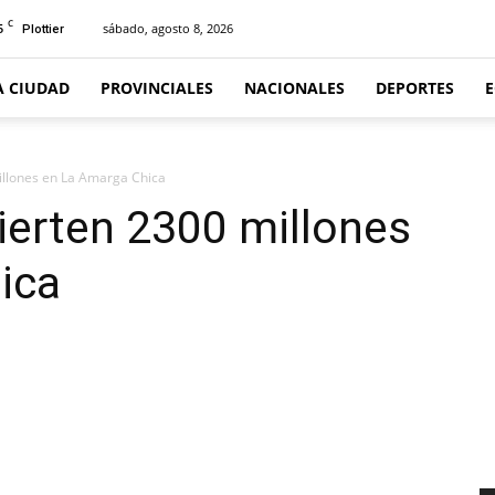
C
5
sábado, agosto 8, 2026
Plottier
A CIUDAD
PROVINCIALES
NACIONALES
DEPORTES
illones en La Amarga Chica
ierten 2300 millones
ica