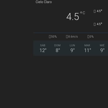
Cielo Claro
°
4.5
°
C
4.5
°
4.5
50%
8.6m/s
0%
SÁB
DOM
LUN
MAR
MIÉ
12
°
8
°
9
°
11
°
9
°