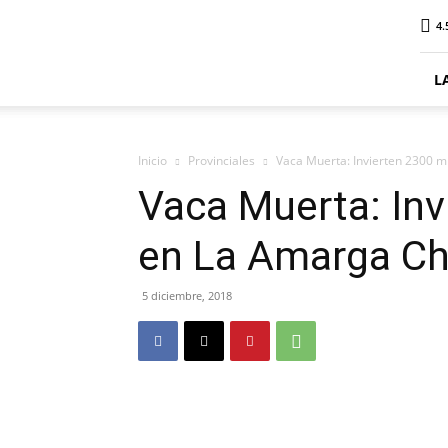
ElDigitalPlottier
4.
L
Inicio
Provinciales
Vaca Muerta: Invierten 2300 m
Vaca Muerta: Inv
en La Amarga Ch
5 diciembre, 2018