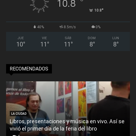
°
10.8
°
10.8
40%
8.5m/s
0%
JUE
VIE
SÁB
DOM
LUN
10
°
11
°
11
°
8
°
8
°
RECOMENDADOS
LA CIUDAD
Libros, presentaciones y música en vivo. Así se
vivió el primer día de la feria del libro
o