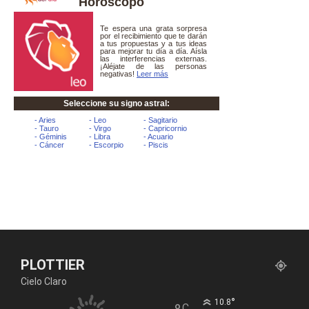
Horóscopo
PLOTTIER
Cielo Claro
°
10.8
C