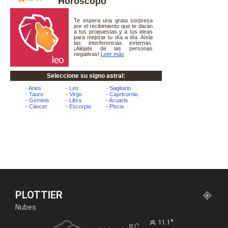
Horóscopo
PLOTTIER
Nubes
°
11.1
C