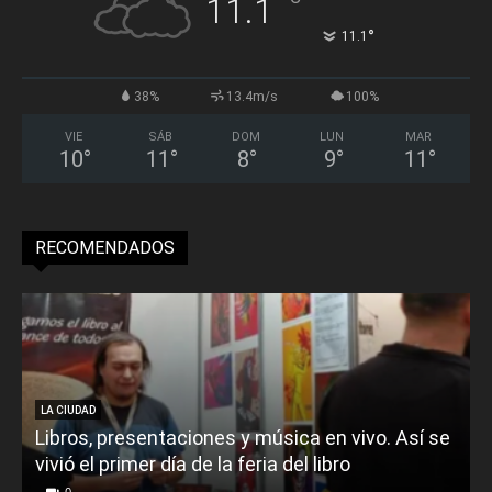
°
11.1
°
11.1
38%
13.4m/s
100%
VIE
SÁB
DOM
LUN
MAR
10
°
11
°
8
°
9
°
11
°
RECOMENDADOS
LA CIUDAD
Libros, presentaciones y música en vivo. Así se
vivió el primer día de la feria del libro
o
0