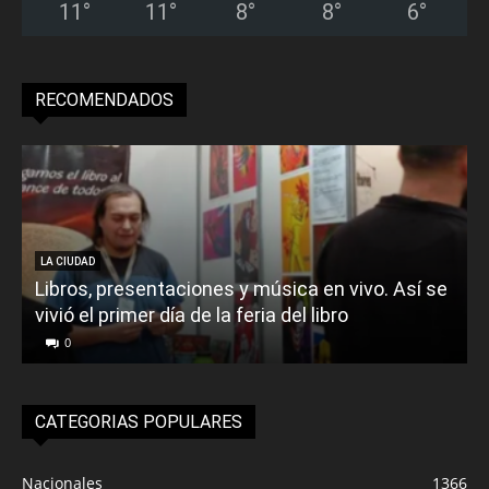
11
°
11
°
8
°
8
°
6
°
RECOMENDADOS
LA CIUDAD
Libros, presentaciones y música en vivo. Así se
vivió el primer día de la feria del libro
o
0
CATEGORIAS POPULARES
Nacionales
1366