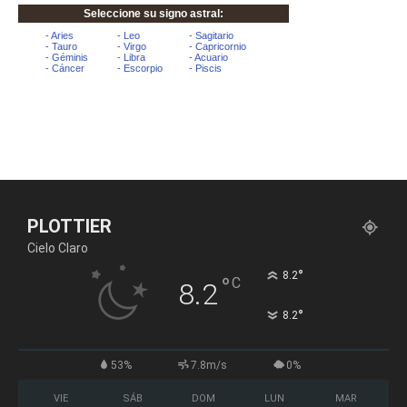
PLOTTIER
Cielo Claro
°
8.2
°
C
8.2
°
8.2
53%
7.8m/s
0%
VIE
SÁB
DOM
LUN
MAR