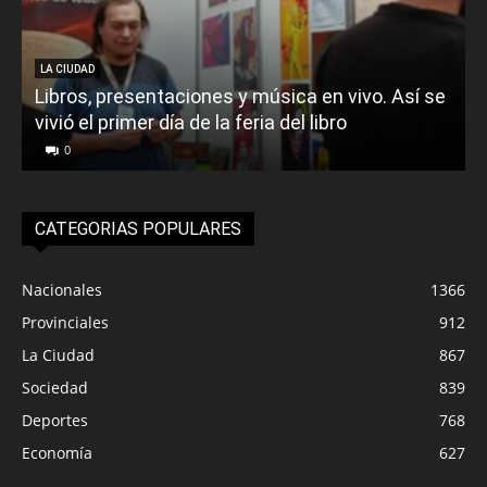
LA CIUDAD
Libros, presentaciones y música en vivo. Así se
vivió el primer día de la feria del libro
o
0
CATEGORIAS POPULARES
Nacionales
1366
Provinciales
912
La Ciudad
867
Sociedad
839
Deportes
768
Economía
627