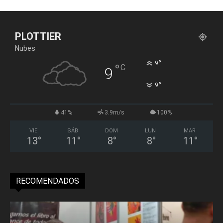
PLOTTIER
Nubes
°
9
°
C
9
°
9
41%
3.9m/s
100%
VIE
SÁB
DOM
LUN
MAR
13
°
11
°
8
°
8
°
11
°
RECOMENDADOS