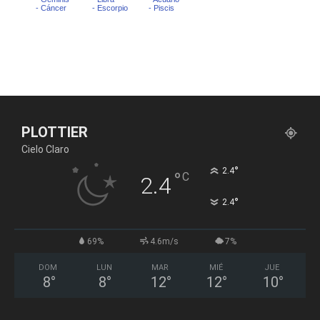
PLOTTIER
Cielo Claro
°
2.4
°
C
2.4
°
2.4
69%
4.6m/s
7%
DOM
LUN
MAR
MIÉ
JUE
8
°
8
°
12
°
12
°
10
°