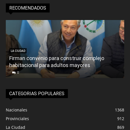
RECOMENDADOS
LA CIUDAD
Firman convenio para construir complejo
habitacional para adultos mayores
P
0
CATEGORIAS POPULARES
Nacionales
1368
Provinciales
912
La Ciudad
869