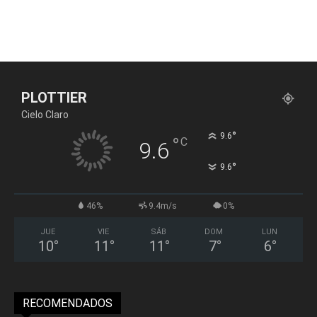
PLOTTIER
Cielo Claro
°
9.6
°
C
9.6
°
9.6
46%
9.4m/s
0%
JUE
VIE
SÁB
DOM
LUN
10
°
11
°
11
°
7
°
6
°
RECOMENDADOS