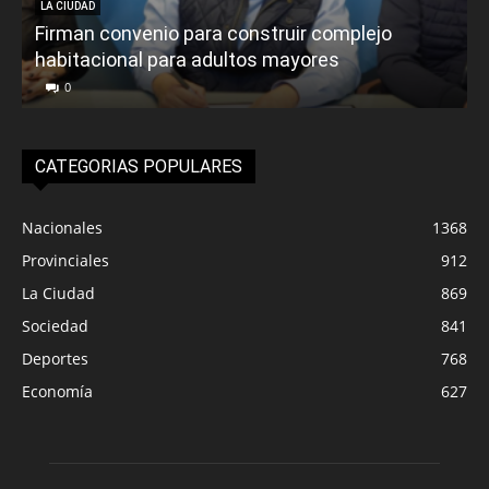
LA CIUDAD
Firman convenio para construir complejo
habitacional para adultos mayores
P
0
CATEGORIAS POPULARES
Nacionales
1368
Provinciales
912
La Ciudad
869
Sociedad
841
Deportes
768
Economía
627