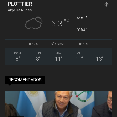
PLOTTIER
Algo De Nubes
°
5.3
°
C
5.3
°
5.3
49%
5.9m/s
21%
DOM
LUN
MAR
MIÉ
JUE
8
°
8
°
11
°
11
°
13
°
RECOMENDADOS