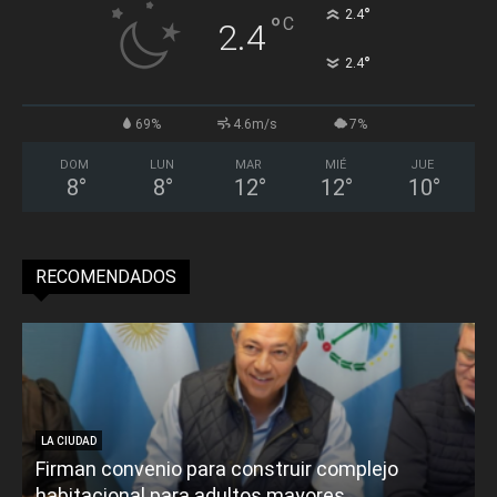
°
2.4
°
C
2.4
°
2.4
69%
4.6m/s
7%
DOM
LUN
MAR
MIÉ
JUE
8
°
8
°
12
°
12
°
10
°
RECOMENDADOS
LA CIUDAD
Firman convenio para construir complejo
habitacional para adultos mayores
P