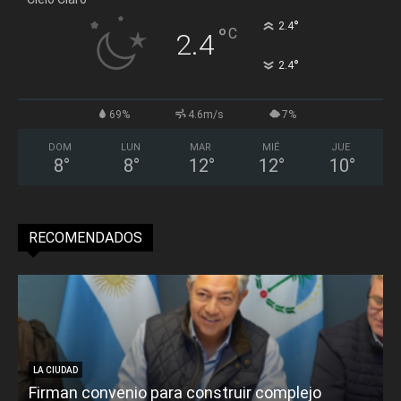
°
2.4
°
C
2.4
°
2.4
69%
4.6m/s
7%
DOM
LUN
MAR
MIÉ
JUE
8
°
8
°
12
°
12
°
10
°
RECOMENDADOS
LA CIUDAD
Firman convenio para construir complejo