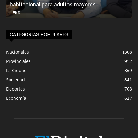
habitacional para adultos mayores
P
0
CATEGORIAS POPULARES
Nacionales
1368
Provinciales
912
La Ciudad
869
Sociedad
841
Deportes
768
Economía
627