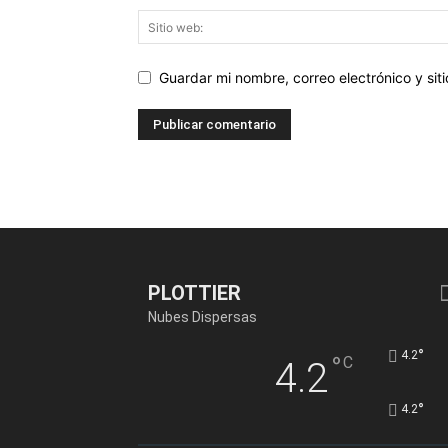
Guardar mi nombre, correo electrónico y si
PLOTTIER
Nubes Dispersas
°
4.2
°
C
4.2
°
4.2