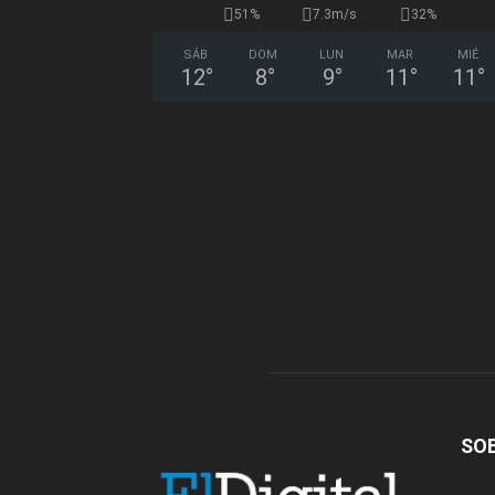
51%
7.3m/s
32%
SÁB
DOM
LUN
MAR
MIÉ
12
°
8
°
9
°
11
°
11
°
SO