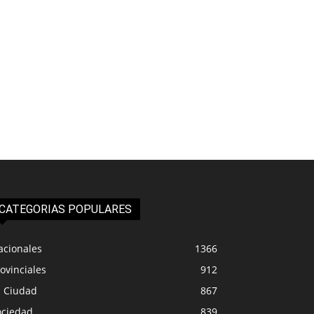
CATEGORIAS POPULARES
acionales
1366
ovinciales
912
a Ciudad
867
ociedad
839