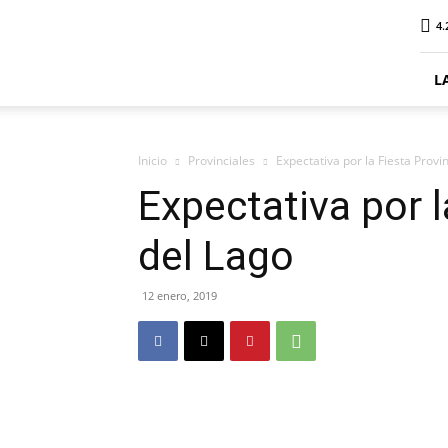
ElDigitalPlottier
4.
L
Inicio
Provinciales
Expectativa por la Fiesta Provi
Expectativa por l
del Lago
12 enero, 2019