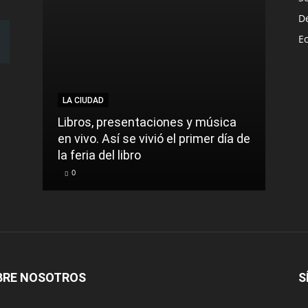
D
E
LA CIUDAD
LA C
Libros, presentaciones y música
Munic
en vivo. Así se vivió el primer día de
comu
la feria del libro
prec
0
0
BRE NOSOTROS
S