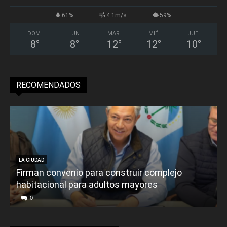
61%
4.1m/s
59%
DOM
LUN
MAR
MIÉ
JUE
8
°
8
°
12
°
12
°
10
°
RECOMENDADOS
LA CIUDAD
Firman convenio para construir complejo
habitacional para adultos mayores
P
0