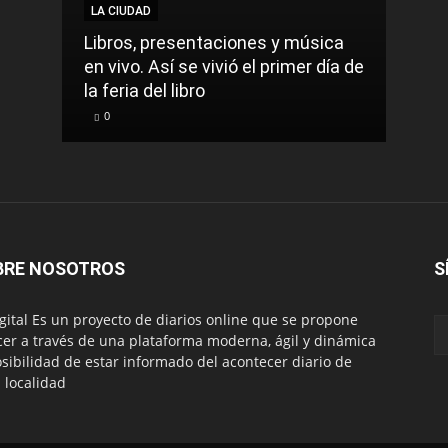
LA CIUDAD
LA C
Libros, presentaciones y música
Munic
en vivo. Así se vivió el primer día de
comu
la feria del libro
prec
0
0
BRE NOSOTROS
S
igital Es un proyecto de diarios online que se propone
cer a través de una plataforma moderna, ágil y dinámica
osibilidad de estar informado del acontecer diario de
 localidad