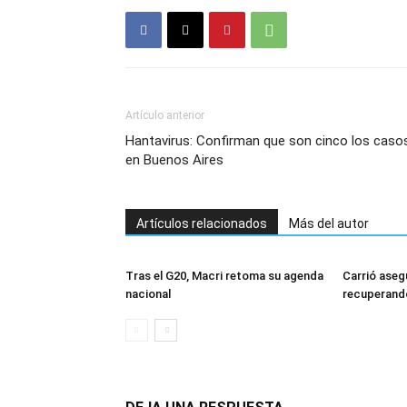
Artículo anterior
Hantavirus: Confirman que son cinco los caso
en Buenos Aires
Artículos relacionados
Más del autor
Tras el G20, Macri retoma su agenda
Carrió aseg
nacional
recuperando