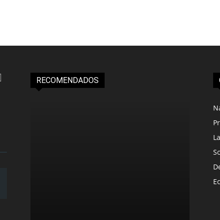
RECOMENDADOS
N
Pr
L
S
D
E