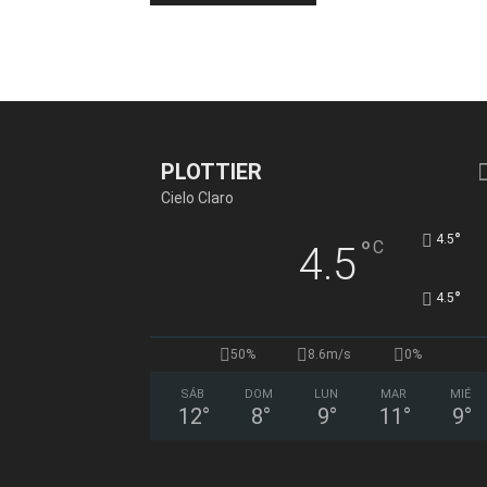
PLOTTIER
Cielo Claro
°
4.5
°
C
4.5
°
4.5
50%
8.6m/s
0%
SÁB
DOM
LUN
MAR
MIÉ
12
°
8
°
9
°
11
°
9
°