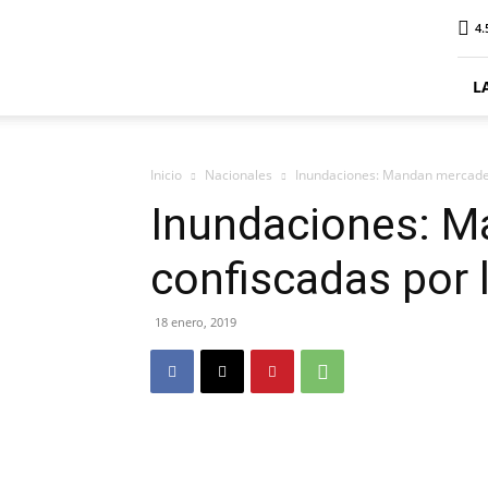
ElDigitalPlottier
4.
L
Inicio
Nacionales
Inundaciones: Mandan mercader
Inundaciones: M
confiscadas por 
18 enero, 2019