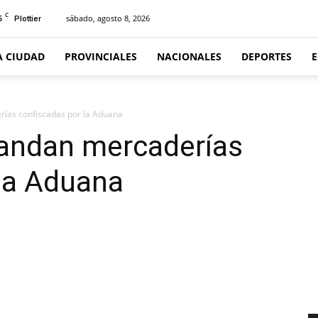
C
5
sábado, agosto 8, 2026
Plottier
A CIUDAD
PROVINCIALES
NACIONALES
DEPORTES
ías confiscadas por la Aduana
andan mercaderías
la Aduana