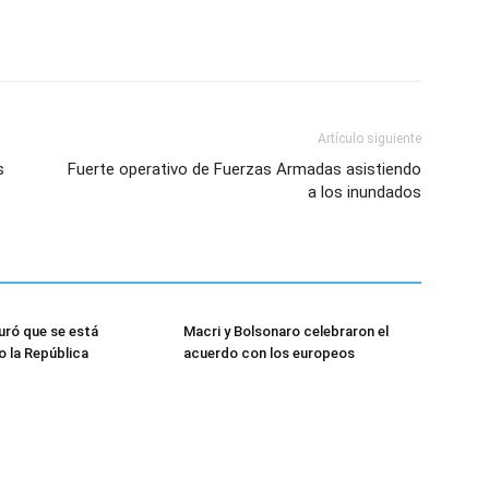
Artículo siguiente
s
Fuerte operativo de Fuerzas Armadas asistiendo
a los inundados
uró que se está
Macri y Bolsonaro celebraron el
 la República
acuerdo con los europeos