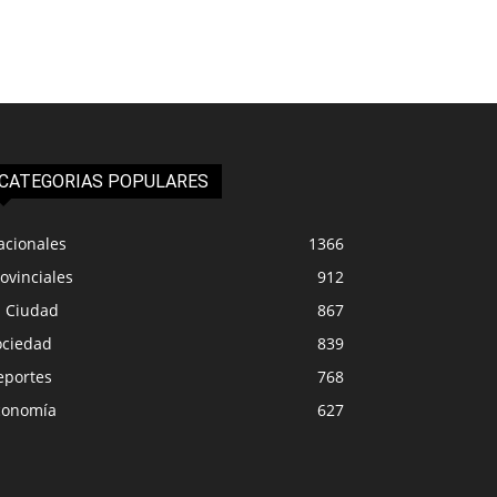
CATEGORIAS POPULARES
acionales
1366
ovinciales
912
a Ciudad
867
ociedad
839
eportes
768
conomía
627