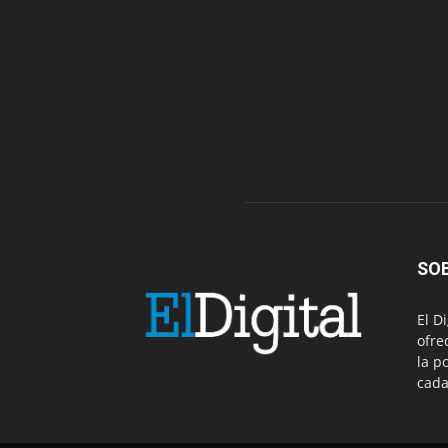
SO
El D
ofre
la p
cada