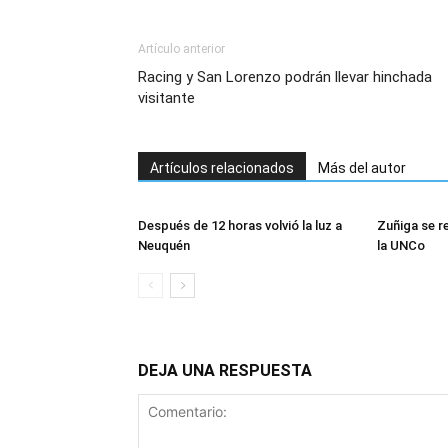
Artículo anterior
Racing y San Lorenzo podrán llevar hinchada
visitante
Artículos relacionados
Más del autor
Después de 12 horas volvió la luz a
Zuñiga se r
Neuquén
la UNCo
DEJA UNA RESPUESTA