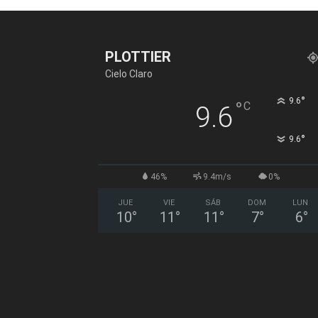
PLOTTIER
Cielo Claro
°
9.6
°
C
9.6
°
9.6
46%
9.4m/s
0%
JUE
VIE
SÁB
DOM
LUN
10
°
11
°
11
°
7
°
6
°