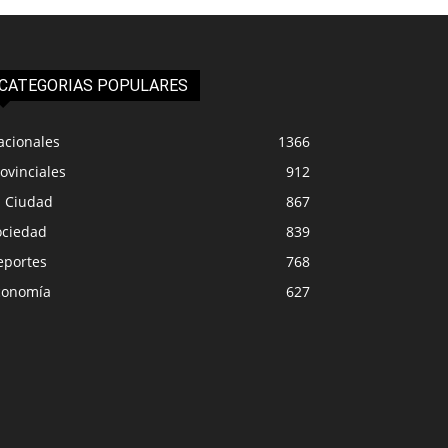
CATEGORIAS POPULARES
acionales
1366
ovinciales
912
a Ciudad
867
ociedad
839
eportes
768
conomía
627
IUDAD
LA CIUDAD
ipalidad de Plottier emitió
Más de 16 camiones
nicado oficial ante las
Senillosa la reapert