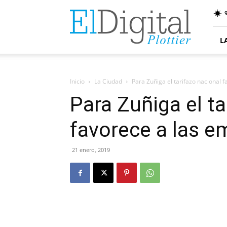
ElDigitalPlottier
9
L
Inicio
La Ciudad
Para Zuñiga el tarifazo nacional 
Para Zuñiga el ta
favorece a las e
21 enero, 2019