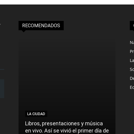
RECOMENDADOS
N
Pr
L
S
D
E
LA CIUDAD
LA C
Libros, presentaciones y música
Munic
en vivo. Así se vivió el primer día de
comu