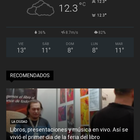
°
12.3
°
C
12.3
°
12.3
36%
8.7m/s
82%
VIE
SÁB
DOM
LUN
MAR
13
°
11
°
8
°
8
°
11
°
RECOMENDADOS
LA CIUDAD
Libros, presentaciones y música en vivo. Así se
vivió el primer día de la feria del libro
o