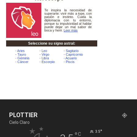
PLOTTIER
Cielo Claro
°
3.5
°
C