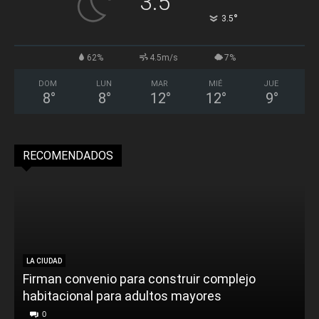
3.5
°
3.5
62%
4.5m/s
7%
DOM
LUN
MAR
MIÉ
JUE
8
°
8
°
12
°
12
°
9
°
RECOMENDADOS
LA CIUDAD
Firman convenio para construir complejo
habitacional para adultos mayores
P
0