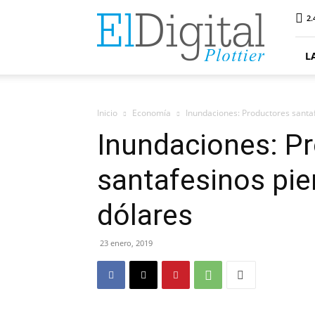
ElDigitalPlottier
2.
L
Inicio
Economía
Inundaciones: Productores santa
Inundaciones: P
santafesinos pie
dólares
23 enero, 2019