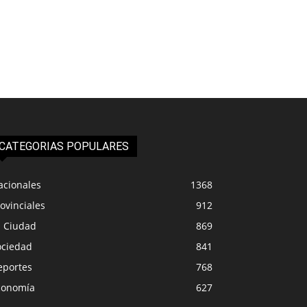
CATEGORIAS POPULARES
acionales
1368
ovinciales
912
a Ciudad
869
ociedad
841
eportes
768
conomía
627