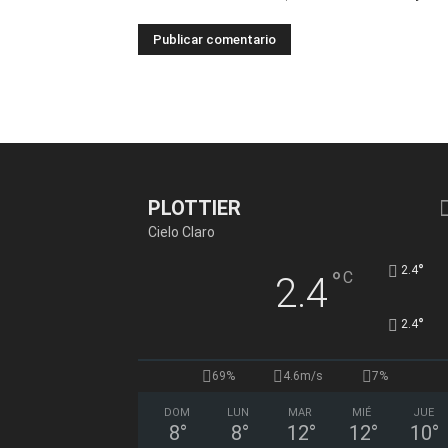
PLOTTIER
Cielo Claro
°
2.4
°
C
2.4
°
2.4
69%
4.6m/s
7%
DOM
LUN
MAR
MIÉ
JUE
8
°
8
°
12
°
12
°
10
°