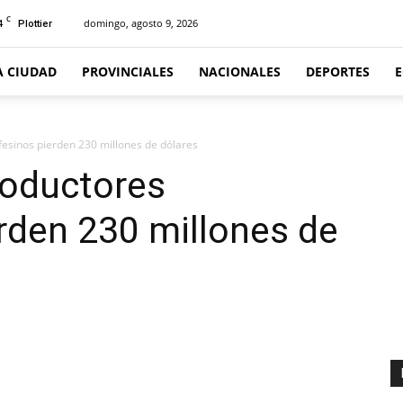
C
4
domingo, agosto 9, 2026
Plottier
A CIUDAD
PROVINCIALES
NACIONALES
DEPORTES
fesinos pierden 230 millones de dólares
roductores
rden 230 millones de