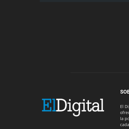
SO
El D
ofre
la p
cada