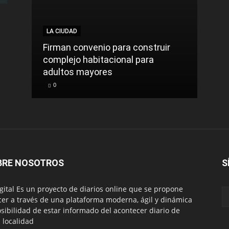
LA CIUDAD
LA C
Firman convenio para construir
complejo habitacional para
Roca
adultos mayores
sinti
0
0
BRE NOSOTROS
S
igital Es un proyecto de diarios online que se propone
cer a través de una plataforma moderna, ágil y dinámica
osibilidad de estar informado del acontecer diario de
 localidad