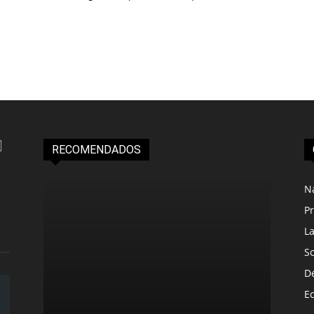
RECOMENDADOS
N
Pr
L
S
D
E