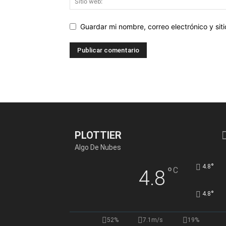
Guardar mi nombre, correo electrónico y si
PLOTTIER
Algo De Nubes
°
4.8
°
C
4.8
°
4.8
52%
7.1m/s
19%