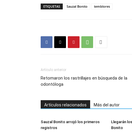
ETIQUETAS
Sauzal Bonito
temblores
Artículo anterior
Retomaron los rastrillajes en búsqueda de la
odontóloga
Artículos relacionados
Más del autor
Sauzal Bonito arrojó los primeros
Llegarán lo
registros
Bonito