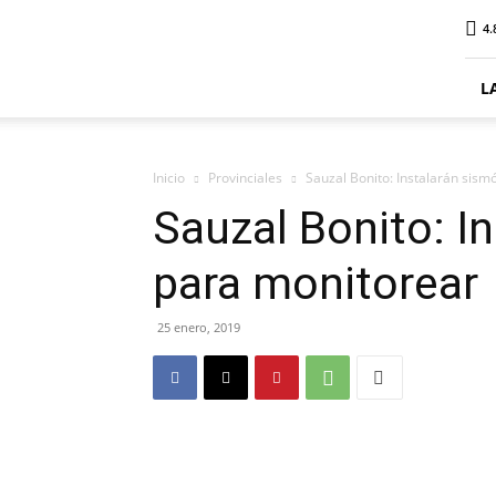
ElDigitalPlottier
4.
L
Inicio
Provinciales
Sauzal Bonito: Instalarán sis
Sauzal Bonito: I
para monitorear
25 enero, 2019