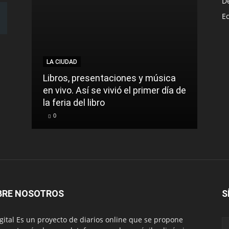
D
E
LA CIUDAD
LA C
Libros, presentaciones y música
Munic
en vivo. Así se vivió el primer día de
comu
la feria del libro
prec
0
0
BRE NOSOTROS
S
igital Es un proyecto de diarios online que se propone