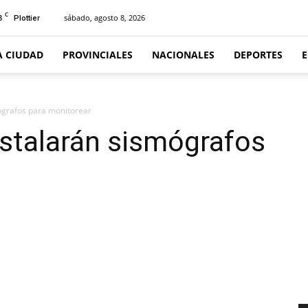
C
8
sábado, agosto 8, 2026
Plottier
A CIUDAD
PROVINCIALES
NACIONALES
DEPORTES
mógrafos para monitorear
nstalarán sismógrafos