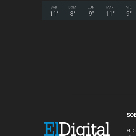
SÁB
DOM
LUN
MAR
MIÉ
11
°
8
°
9
°
11
°
9
°
SO
El D