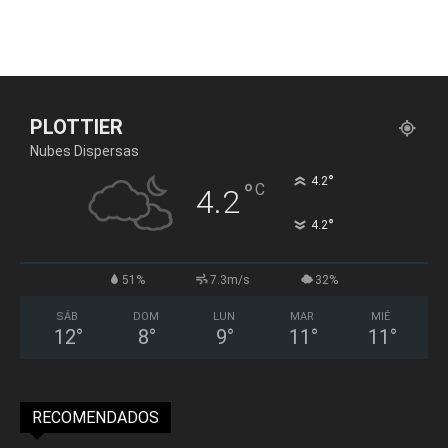
PLOTTIER
Nubes Dispersas
°
4.2
°
C
4.2
°
4.2
51%
7.3m/s
32%
SÁB
DOM
LUN
MAR
MIÉ
12
°
8
°
9
°
11
°
11
°
RECOMENDADOS