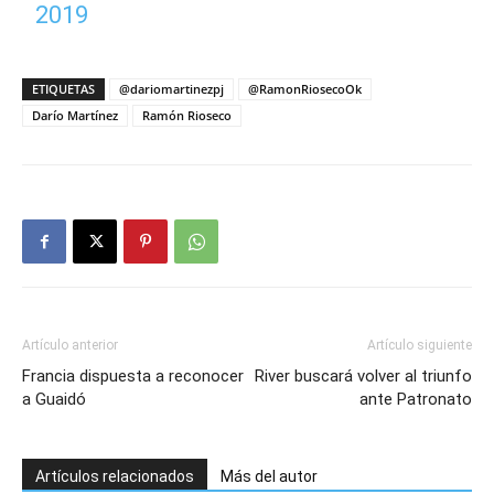
2019
ETIQUETAS
@dariomartinezpj
@RamonRiosecoOk
Darío Martínez
Ramón Rioseco
Artículo anterior
Artículo siguiente
Francia dispuesta a reconocer
River buscará volver al triunfo
a Guaidó
ante Patronato
Artículos relacionados
Más del autor