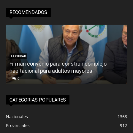
RECOMENDADOS
LA CIUDAD
Firman convenio para construir complejo
habitacional para adultos mayores
P
0
CATEGORIAS POPULARES
Nacionales
1368
Provinciales
912