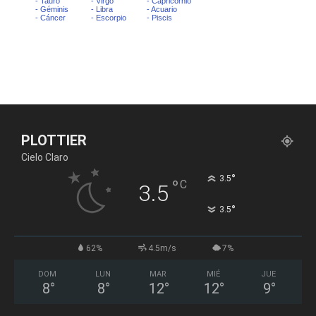
PLOTTIER
Cielo Claro
°
3.5
°
C
3.5
°
3.5
62%
4.5m/s
7%
DOM
LUN
MAR
MIÉ
JUE
8
°
8
°
12
°
12
°
9
°