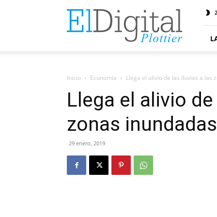
ElDigitalPlottier
2
L
Inicio
Economía
Llega el alivio de las lluvias a la
Llega el alivio de 
zonas inundadas
29 enero, 2019