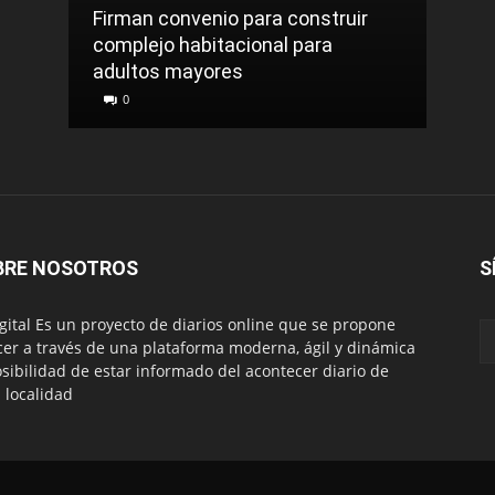
LA C
Firman convenio para construir
complejo habitacional para
Roca
adultos mayores
sinti
0
0
BRE NOSOTROS
S
igital Es un proyecto de diarios online que se propone
cer a través de una plataforma moderna, ágil y dinámica
osibilidad de estar informado del acontecer diario de
 localidad