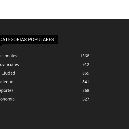
CATEGORIAS POPULARES
acionales
1368
ovinciales
912
a Ciudad
869
ociedad
841
eportes
768
conomía
627
NACIONALES