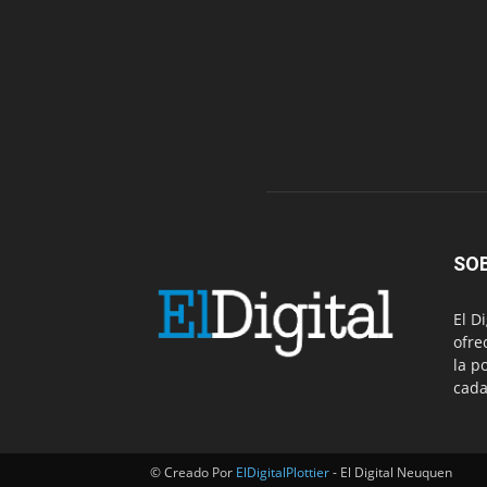
SO
El D
ofre
la p
cada
© Creado Por
ElDigitalPlottier
- El Digital Neuquen