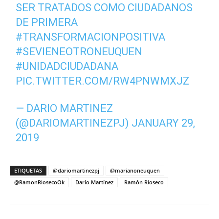
SER TRATADOS COMO CIUDADANOS
DE PRIMERA
#TRANSFORMACIONPOSITIVA
#SEVIENEOTRONEUQUEN
#UNIDADCIUDADANA
PIC.TWITTER.COM/RW4PNWMXJZ
— DARIO MARTINEZ
(@DARIOMARTINEZPJ)
JANUARY 29,
2019
ETIQUETAS
@dariomartinezpj
@marianoneuquen
@RamonRiosecoOk
Darío Martínez
Ramón Rioseco