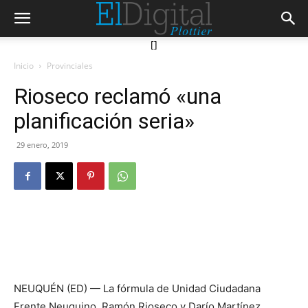
[]
Inicio
Provinciales
Rioseco reclamó «una
planificación seria»
29 enero, 2019
NEUQUÉN (ED) — La fórmula de Unidad Ciudadana
Frente Neuquino, Ramón Rioseco y Darío Martínez