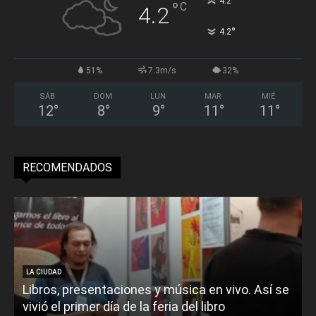
°
4.2
°
C
4.2
°
4.2
51%
7.3m/s
32%
SÁB
DOM
LUN
MAR
MIÉ
12
°
8
°
9
°
11
°
11
°
RECOMENDADOS
LA CIUDAD
Libros, presentaciones y música en vivo. Así se
vivió el primer día de la feria del libro
o