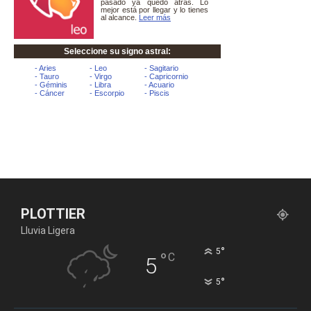
PLOTTIER
Lluvia Ligera
°
5
°
C
5
°
5