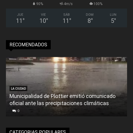
90%
4m/s
100%
JUE
VIE
SÁB
DOM
LUN
11
°
10
°
11
°
8
°
5
°
RECOMENDADOS
LA CIUDAD
Municipalidad de Plottier emitió comunicado
oficial ante las precipitaciones climáticas
0
CATEGORIAS POPULARES