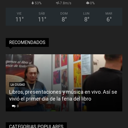
53%
7.8m/s
0%
VIE
SÁB
DOM
LUN
MAR
11
°
11
°
8
°
8
°
6
°
RECOMENDADOS
LA CIUDAD
Libros, presentaciones y música en vivo. Así se
vivió el primer día de la feria del libro
o
0
CATEGORIAS POPULARES