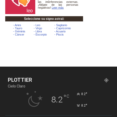
PLOTTIER
Cielo Claro
°
8.2
°
C
8.2
°
8.2