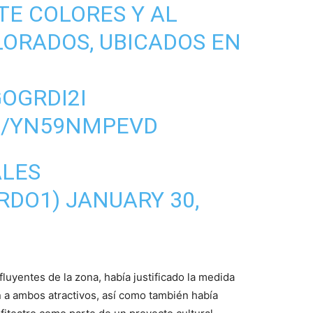
TE COLORES Y AL
LORADOS, UBICADOS EN
GOGRDI2I
M/YN59NMPEVD
LES
RDO1)
JANUARY 30,
fluyentes de la zona, había justificado la medida
n a ambos atractivos, así como también había