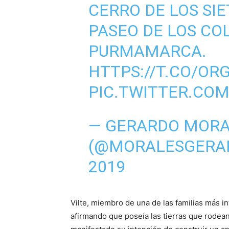
CERRO DE LOS SIE
PASEO DE LOS CO
PURMAMARCA.
HTTPS://T.CO/OR
PIC.TWITTER.CO
— GERARDO MORA
(@MORALESGERA
2019
Vilte, miembro de una de las familias más in
afirmando que poseía las tierras que rodea