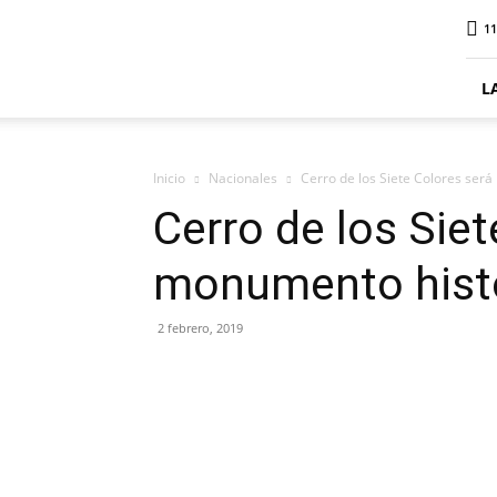
ElDigitalPlottier
11
L
Inicio
Nacionales
Cerro de los Siete Colores ser
Cerro de los Siet
monumento hist
2 febrero, 2019