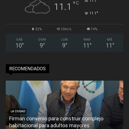
°
11.1
°
C
11.1
°
11.1
32%
10m/s
74%
SÁB
DOM
LUN
MAR
MIÉ
10
°
9
°
9
°
11
°
11
°
RECOMENDADOS
LA CIUDAD
Firman convenio para construir complejo
habitacional para adultos mayores
P