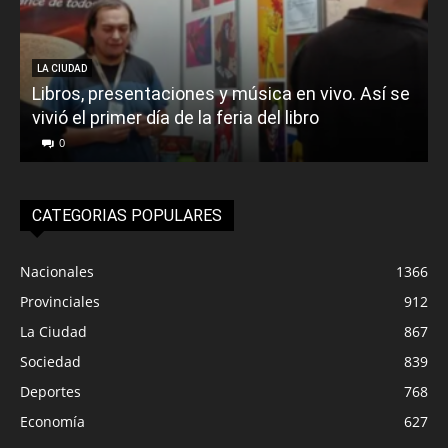
LA CIUDAD
Libros, presentaciones y música en vivo. Así se
vivió el primer día de la feria del libro
o
0
CATEGORIAS POPULARES
Nacionales
1366
Provinciales
912
La Ciudad
867
Sociedad
839
Deportes
768
Economía
627