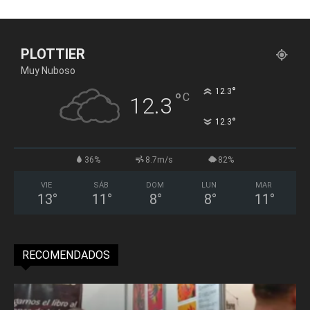
PLOTTIER
Muy Nuboso
°
12.3
°
C
12.3
°
12.3
36%
8.7m/s
82%
VIE
SÁB
DOM
LUN
MAR
13
°
11
°
8
°
8
°
11
°
RECOMENDADOS