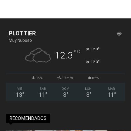
PLOTTIER
Muy Nuboso
°
12.3
°
C
12.3
°
12.3
36%
8.7m/s
82%
VIE
SÁB
DOM
LUN
MAR
13
°
11
°
8
°
8
°
11
°
RECOMENDADOS