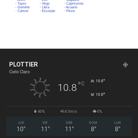
PLOTTIER
Cielo Claro
°
10.8
°
C
10.8
°
10.8
40%
8.5m/s
0%
JUE
VIE
SÁB
DOM
LUN
10
°
11
°
11
°
8
°
8
°